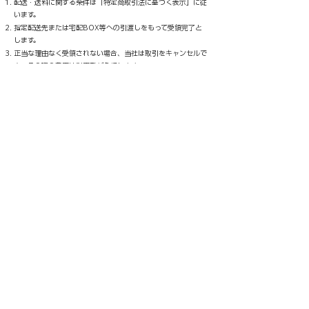
配送・送料に関する条件は「特定商取引法に基づく表示」に従
います。
指定配送先または宅配BOX等への引渡しをもって受領完了と
します。
正当な理由なく受領されない場合、当社は取引をキャンセルで
き、その際の費用は利用者が負担します。
​第8条（返品・交換）
利用者都合による返品・交換は受け付けません。
以下の場合に限り、商品到着後7日以内で未使用の場合、返
品・交換を受け付けます。送料は当社が負担します。
(1) 商品に瑕疵がある場合。
(2) 配送中に破損・汚損が生じた場合。
(3) 当社の過誤により注文内容と異なる商品が届いた場合。
​第9条（責任の範囲）
当社は、販売代金を上限として直接損害に限り賠償します。
利用者の逸失利益・間接損害・特別損害については一切責任を
負いません。
​第10条（反社会的勢力の排除）
利用者は、反社会的勢力に属さず、またこれを利用しないこと
を表明・確約するものとします。当社は違反が判明した場合、
契約を解除できるものとします。
​第11条（個人情報の取扱い）
当社は、利用者の個人情報を当社の「プライバシーポリ
シー」に基づき適切に取り扱います。