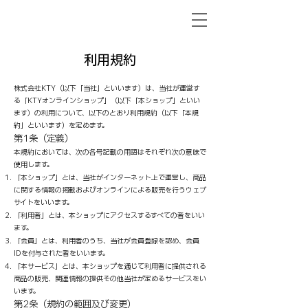
利用規約
株式会社KTY（以下「当社」といいます）は、当社が運営す
る「KTYオンラインショップ」（以下「本ショップ」といい
ます）の利用について、以下のとおり利用規約（以下「本規
約」といいます）を定めます。
​第1条（定義）
本規約においては、次の各号記載の用語はそれぞれ次の意味で
使用します。
「本ショップ」とは、当社がインターネット上で運営し、商品
に関する情報の掲載およびオンラインによる販売を行うウェブ
サイトをいいます。
「利用者」とは、本ショップにアクセスするすべての者をいい
ます。
「会員」とは、利用者のうち、当社が会員登録を認め、会員
IDを付与された者をいいます。
「本サービス」とは、本ショップを通じて利用者に提供される
商品の販売、関連情報の提供その他当社が定めるサービスをい
います。
第2条（規約の範囲及び変更）