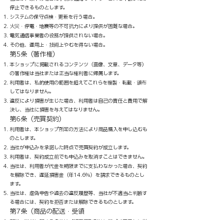
停止できるものとします。
システムの保守点検・更新を行う場合。
火災・停電・地震等の不可抗力により提供が困難な場合。
電気通信事業者の役務が提供されない場合。
その他、運用上・技術上やむを得ない場合。
​第5条（著作権）
本ショップに掲載されるコンテンツ（画像、文章、データ等）
の著作権は当社または正当な権利者に帰属します。
利用者は、私的使用の範囲を超えてこれらを複製・転載・頒布
してはなりません。
違反により損害が生じた場合、利用者は自己の責任と費用で解
決し、当社に損害を与えてはなりません。
第6条（売買契約）
利用者は、本ショップ所定の方法により商品購入を申し込むも
のとします。
当社が申込みを承諾した時点で売買契約が成立します。
利用者は、契約成立前でも申込みを取消すことはできません。
当社は、利用者が代金を期限までに支払わなかった場合、契約
を解除でき、遅延損害金（年14.6％）を請求できるものとし
ます。
当社は、虚偽申告や過去の違反履歴等、当社が不適当と判断す
る場合には、契約を拒否または解除できるものとします。
第7条（商品の配送・受領