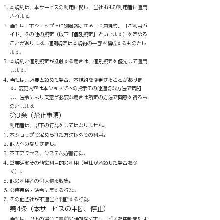
本規約は、本サービスの利用に関し、当社および利用者に適用
されます。
当社は、本ショップ上に別途掲示する「会員規約」「ご利用ガ
イド」その他の規定（以下「個別規定」といいます）を定める
ことがあります。個別規定は本規約の一部を構成するものとし
ます。
本規約と個別規定が抵触する場合は、個別規定を優先して適用
します。
当社は、必要と認めた場合、本規約を変更することがありま
す。変更内容は本ショップへの掲示その他適切な方法で周知
し、法令により同意が必要な場合は所定の方法で同意を得るも
のとします。
​第3条（禁止事項）
利用者は、以下の行為をしてはなりません。
本ショップで定められた方法以外での利用。
他人へのなりすまし。
不正アクセス、システム妨害行為。
営業活動その他営利目的の利用（当社が承認した場合を除
く）。
他の利用者の個人情報収集。
公序良俗・法令に反する行為。
その他当社が不適当と判断する行為。
第4条（本サービスの中断、停止）
当社は、以下の場合に事前の通知なく本サービスを中断または